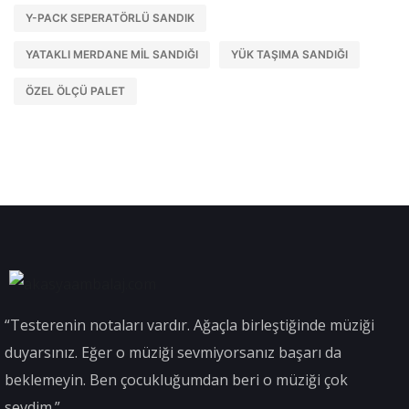
Y-PACK SEPERATÖRLÜ SANDIK
YATAKLI MERDANE MIL SANDIĞI
YÜK TAŞIMA SANDIĞI
ÖZEL ÖLÇÜ PALET
“Testerenin notaları vardır. Ağaçla birleştiğinde müziği
duyarsınız. Eğer o müziği sevmiyorsanız başarı da
beklemeyin. Ben çocukluğumdan beri o müziği çok
sevdim.”