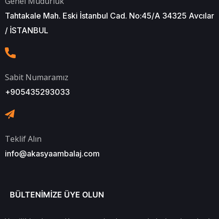
Genel Müdürlük
Tahtakale Mah. Eski İstanbul Cad. No:45/A 34325 Avcılar
/ İSTANBUL
Sabit Numaramız
+905435293033
Teklif Alın
info@akasyaambalaj.com
BÜLTENIMIZE ÜYE OLUN